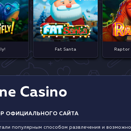
ly!
Fat Santa
Raptor
ne Casino
ОР ОФИЦИАЛЬНОГО САЙТА
тали популярным способом развлечения и возможно