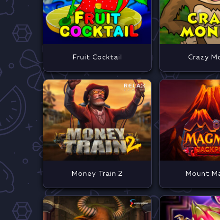
Fruit Cocktail
Crazy M
Money Train 2
Mount M